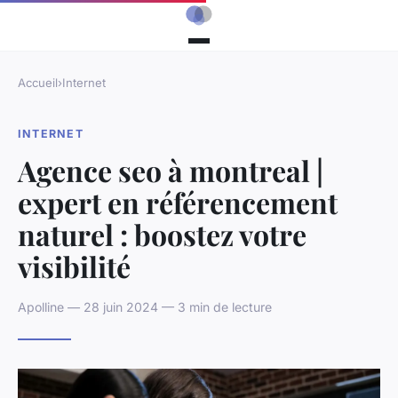
Accueil
›
Internet
INTERNET
Agence seo à montreal |
expert en référencement
naturel : boostez votre
visibilité
Apolline — 28 juin 2024 — 3 min de lecture